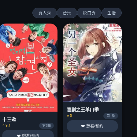
真人秀
音乐
脱口秀
生活
喜剧之王单口季
⭐ 8
第1季
十三邀
⭐ 9.1
第7季
❤️ 想看/预约
❤️ 想看/预约