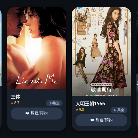
三体
⭐ 8.7
大明王朝1566
30集全
⭐ 9.8
46集全
❤️ 想看/预约
❤️ 想看/预约