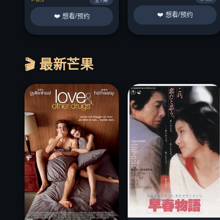
❤️ 想看/预约
❤️ 想看/预约
🎬 最新芒果