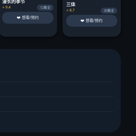
漫长的季节
三体
⭐ 9.4
12集全
⭐ 8.7
30集全
❤️ 想看/预约
❤️ 想看/预约