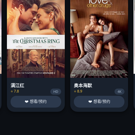
满江红
奥本海默
⭐ 7.8
⭐ 8.9
HD
4K
❤️ 想看/预约
❤️ 想看/预约